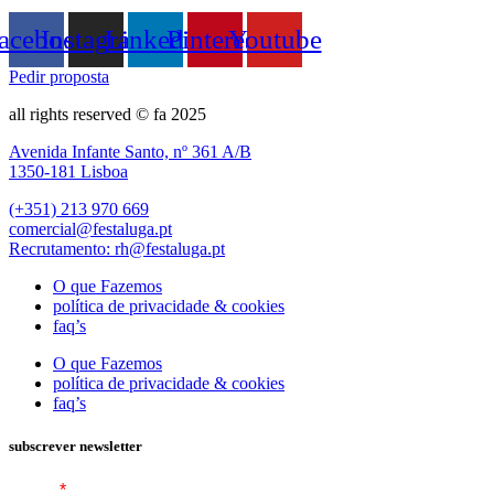
acebook
Instagram
Linkedin
Pinterest
Youtube
Pedir proposta
all rights reserved © fa 2025
Avenida Infante Santo, nº 361 A/B
1350-181 Lisboa
(+351) 213 970 669
comercial@festaluga.pt
Recrutamento: rh@festaluga.pt
O que Fazemos
política de privacidade & cookies
faq’s
O que Fazemos
política de privacidade & cookies
faq’s
subscrever newsletter